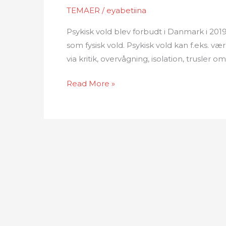
TEMAER
/
eyabetiina
Psykisk vold blev forbudt i Danmark i 2019
som fysisk vold. Psykisk vold kan f.eks. væ
via kritik, overvågning, isolation, trusler o
PSYKISK
Read More »
VOLD