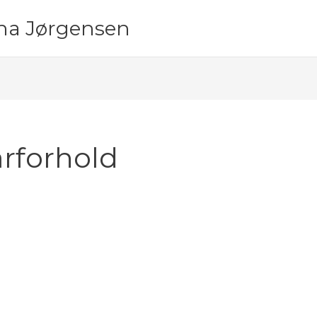
ina Jørgensen
arforhold