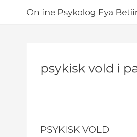
Gå
Online Psykolog Eya Beti
til
indholdet
psykisk vold i p
PSYKISK VOLD