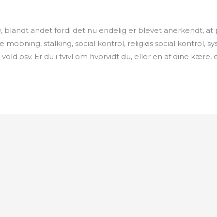
, blandt andet fordi det nu endelig er blevet anerkendt, at p
re mobning, stalking, social kontrol, religiøs social kontro
m vold osv. Er du i tvivl om hvorvidt du, eller en af dine kære,