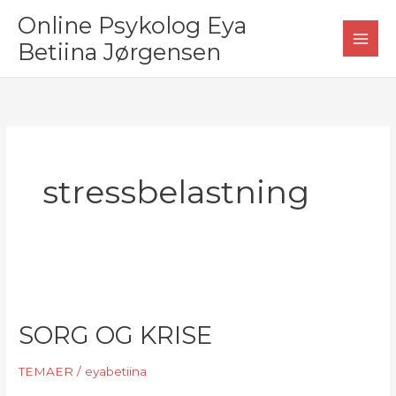
Gå
Online Psykolog Eya
til
Betiina Jørgensen
indholdet
stressbelastning
SORG OG KRISE
TEMAER
/
eyabetiina