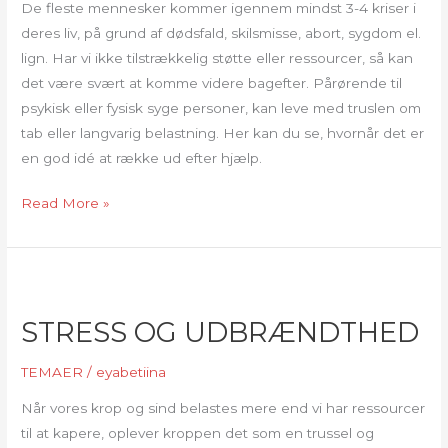
De fleste mennesker kommer igennem mindst 3-4 kriser i
deres liv, på grund af dødsfald, skilsmisse, abort, sygdom el.
lign. Har vi ikke tilstrækkelig støtte eller ressourcer, så kan
det være svært at komme videre bagefter. Pårørende til
psykisk eller fysisk syge personer, kan leve med truslen om
tab eller langvarig belastning. Her kan du se, hvornår det er
en god idé at række ud efter hjælp.
SORG
Read More »
OG
KRISE
STRESS OG UDBRÆNDTHED
TEMAER
/
eyabetiina
Når vores krop og sind belastes mere end vi har ressourcer
til at kapere, oplever kroppen det som en trussel og