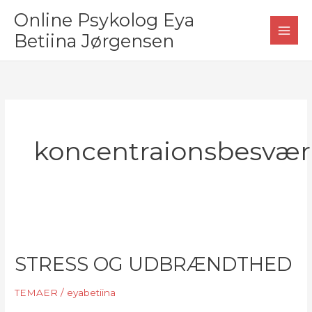
Gå
Online Psykolog Eya
til
Betiina Jørgensen
indholdet
koncentraionsbesvær
STRESS OG UDBRÆNDTHED
TEMAER
/
eyabetiina