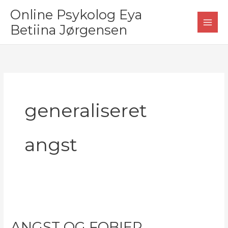
Gå
Online Psykolog Eya
til
Betiina Jørgensen
indholdet
generaliseret
angst
ANGST OG FOBIER