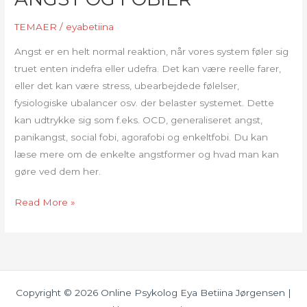
TEMAER
/
eyabetiina
Angst er en helt normal reaktion, når vores system føler sig
truet enten indefra eller udefra. Det kan være reelle farer,
eller det kan være stress, ubearbejdede følelser,
fysiologiske ubalancer osv. der belaster systemet. Dette
kan udtrykke sig som f.eks. OCD, generaliseret angst,
panikangst, social fobi, agorafobi og enkeltfobi. Du kan
læse mere om de enkelte angstformer og hvad man kan
gøre ved dem her.
ANGST
Read More »
OG
FOBIER
Copyright © 2026 Online Psykolog Eya Betiina Jørgensen |