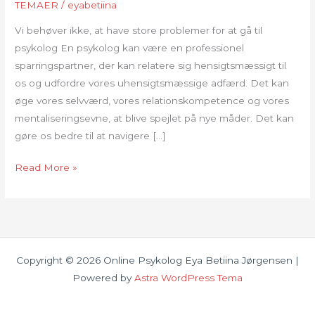
TEMAER
/
eyabetiina
Vi behøver ikke, at have store problemer for at gå til
psykolog En psykolog kan være en professionel
sparringspartner, der kan relatere sig hensigtsmæssigt til
os og udfordre vores uhensigtsmæssige adfærd. Det kan
øge vores selvværd, vores relationskompetence og vores
mentaliseringsevne, at blive spejlet på nye måder. Det kan
gøre os bedre til at navigere […]
SELVVÆRD
Read More »
OG
PERSONLIG
UDVIKLING
Copyright © 2026 Online Psykolog Eya Betiina Jørgensen |
Powered by
Astra WordPress Tema