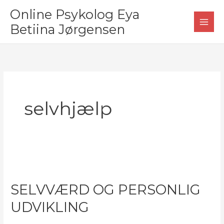
Gå
Online Psykolog Eya
til
Betiina Jørgensen
indholdet
selvhjælp
SELVVÆRD OG PERSONLIG
UDVIKLING